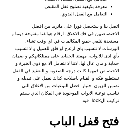
معرفة بكيغية تصليح قفل المقبض.
التعامل مع القفل اليدوي.
اتصل بنا و ستحصل فورا على ماتريد من افضل
الاختصاصيين في فك الاغلاق، ارقام هواتفنا مفتوحة دوما و
مستعدة لتلقي جميع المكالمات في اي وقت تشاء،
الورشات لا تتسبب باي ازعاح او قلق للعميل و لا تتسبب
بأي اذى للابواب، مهمتنا الحفاظ على ممتلكاتهكم و ضمان
حماية وامان عال لها، لاننا لا نتعامل الا مع ذوي الخبرة و
الاختصاص فمهما كانت درجة الصعوبة و التعقيد في القفل
نستطيع فكه و القيام باصلاحه كذاك نعمل على تبديله و
نضمن للزبون اختيار افضل النوعيات من الاغلاق التي
تناسب نوعية الابواب الموجودة في المكان الذي سيتم
تركيب الlock فيه.
فتح قفل الباب