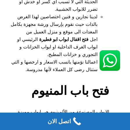
الحديثة التي لا تسبب اي كسر او خدش او
تضرر للابواب الخشبية.
لدينا نجارين و فنين اختصاصين لهذا الغرض
بالذات حيث نقوم بإرسال ورشة مجهزة بكامل
المعدات الى موقع و منزل العميل من
اجل
فتح اقفال ابواب ابو فطيرة
الرئيسي او
ابواب الغرف الداخلية او ابواب الخزانات و
التجوري و خزانات المطبخ.
اعمالنا نؤمنها بانسب الاسعار و ارخصها و التي
ستنال رضى كل العملاء لأنها مدروسة.
فتح باب المنيوم
الابواب المصنوعة من الألمينيوم هي ابواب مميزة
بجمالها و دقة صناعتها لذا يجب الحرص بشكل كبير
اتصل الان
عند اصلاحها او تغير القفل الخاص بها و هذا ما تعمل