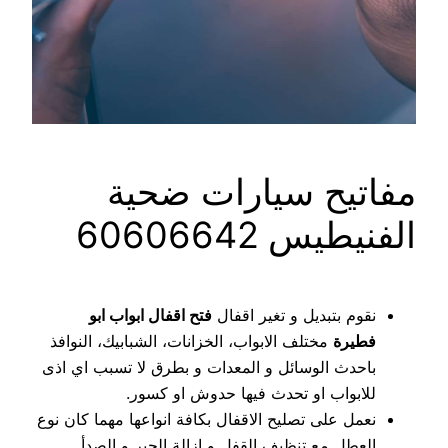
مفاتيح سيارات ضحية
الفنيطيس 60606642
نقوم بتبديل و تغير اقفال
فتح اقفال ابواب ابو
فطيرة
مختلف الابواب، الخزانات، الشبابيك، النوافذ
باحدث الوسائل و المعدات و بطرق لا تسبب اي اذى
للابواب او تحدث فيها حدوش او كسور.
نعمل على تصليح الاقفال بكافة انواعها مهما كان نوع
العطل مع تنظيف القفل و ازالة الجير و الصدأ